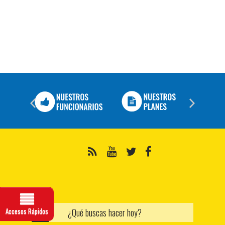
Select Language
▼
Administración del Sitio
Alto Contraste
A-
A
A+
Accesos Rápidos