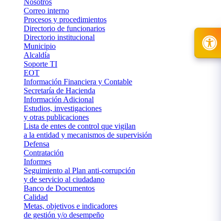
Nosotros
Correo interno
Procesos y procedimientos
Directorio de funcionarios
Directorio institucional
Municipio
Alcaldía
Soporte TI
EOT
Información Financiera y Contable
Secretaría de Hacienda
Información Adicional
Estudios, investigaciones
y otras publicaciones
Lista de entes de control que vigilan
a la entidad y mecanismos de supervisión
Defensa
Contratación
Informes
Seguimiento al Plan anti-corrupción
y de servicio al ciudadano
Banco de Documentos
Calidad
Metas, objetivos e indicadores
de gestión y/o desempeño