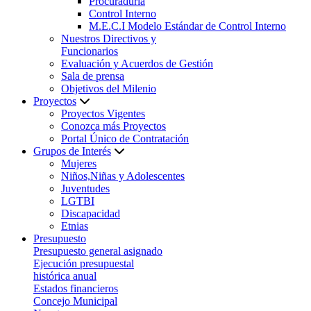
Procuraduría
Control Interno
M.E.C.I Modelo Estándar de Control Interno
Nuestros Directivos y
Funcionarios
Evaluación y Acuerdos de Gestión
Sala de prensa
Objetivos del Milenio
Proyectos
Proyectos Vigentes
Conozca más Proyectos
Portal Único de Contratación
Grupos de Interés
Mujeres
Niños,Niñas y Adolescentes
Juventudes
LGTBI
Discapacidad
Etnias
Presupuesto
Presupuesto general asignado
Ejecución presupuestal
histórica anual
Estados financieros
Concejo Municipal