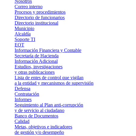
Nosotros
Correo interno
Procesos y procedimientos
Directorio de funcionarios
Directorio institucional
Municipio
Alcaldía
Soporte TI
EOT
Información Financiera y Contable
Secretaría de Hacienda
Información Adicional
Estudios, investigaciones
y otras publicaciones
Lista de entes de control que vigilan
a la entidad y mecanismos de supervisión
Defensa
Contratación
Informes
Seguimiento al Plan anti-corrupción
y de servicio al ciudadano
Banco de Documentos
Calidad
Metas, objetivos e indicadores
de gestión y/o desempeño