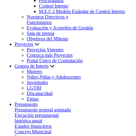
Procuraduría
Control Interno
M.E.C.I Modelo Estándar de Control Interno
Nuestros Directivos y
Funcionarios
Evaluación y Acuerdos de Gestión
Sala de prensa
Objetivos del Milenio
Proyectos
Proyectos Vigentes
Conozca más Proyectos
Portal Único de Contratación
Grupos de Interés
Mujeres
Niños,Niñas y Adolescentes
Juventudes
LGTBI
Discapacidad
Etnias
Presupuesto
Presupuesto general asignado
Ejecución presupuestal
histórica anual
Estados financieros
Concejo Municipal