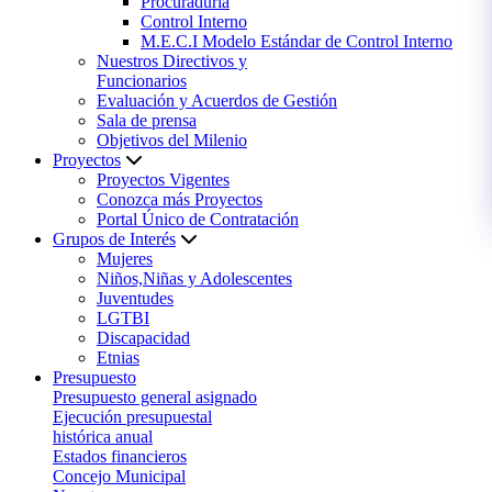
Procuraduría
Control Interno
M.E.C.I Modelo Estándar de Control Interno
Nuestros Directivos y
Funcionarios
Evaluación y Acuerdos de Gestión
Sala de prensa
Objetivos del Milenio
Proyectos
Proyectos Vigentes
Conozca más Proyectos
Portal Único de Contratación
Grupos de Interés
Mujeres
Niños,Niñas y Adolescentes
Juventudes
LGTBI
Discapacidad
Etnias
Presupuesto
Presupuesto general asignado
Ejecución presupuestal
histórica anual
Estados financieros
Concejo Municipal