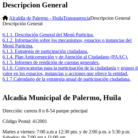
Descripcion General
Alcaldía de Palermo - Huila
Transparencia
Descripcion General
​Descripción​ General
6.1.1. Descripción General del Menú Participa.​
6.1.2. Información sobre los mecanismos, espacios o instancias del
Menú Participa.​
6.1.3. Estrategia de participación ciudadana.​
6.1.4. Plan Anticorrupción y de Atención al Ciudadano (PAAC).
6.1.5. Informes de rendición de cuentas generales.
6.1.6. Convocatorias para la participación de la ciudadanía y grupos d
valor en los espacios, instancias o acciones que ofrece la entidad.
6.1.7.Calendario de la estrategia anual de participación ciudadana.​
​
Alcadía Municipal de Palermo, Huila
Dirección: carrera 8 n 8-54 parque principal
Código Postal: 412001
Martes a viernes: 7:00 a.m a 12:30 pm. y de 2:00 p.m. a 5:30 p.m.
Sabados: de 7:00 am a 11:00 am