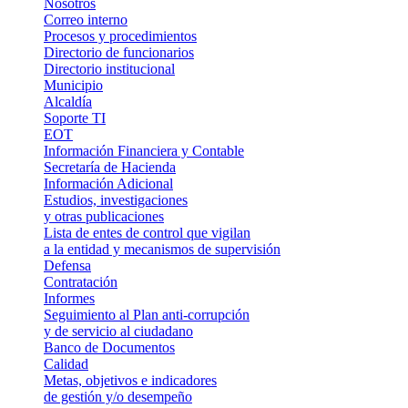
Nosotros
Correo interno
Procesos y procedimientos
Directorio de funcionarios
Directorio institucional
Municipio
Alcaldía
Soporte TI
EOT
Información Financiera y Contable
Secretaría de Hacienda
Información Adicional
Estudios, investigaciones
y otras publicaciones
Lista de entes de control que vigilan
a la entidad y mecanismos de supervisión
Defensa
Contratación
Informes
Seguimiento al Plan anti-corrupción
y de servicio al ciudadano
Banco de Documentos
Calidad
Metas, objetivos e indicadores
de gestión y/o desempeño