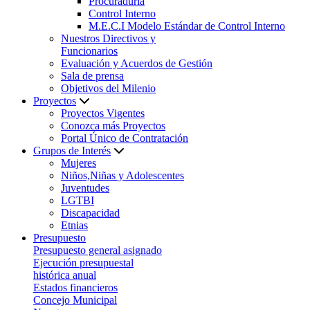
Procuraduría
Control Interno
M.E.C.I Modelo Estándar de Control Interno
Nuestros Directivos y
Funcionarios
Evaluación y Acuerdos de Gestión
Sala de prensa
Objetivos del Milenio
Proyectos
Proyectos Vigentes
Conozca más Proyectos
Portal Único de Contratación
Grupos de Interés
Mujeres
Niños,Niñas y Adolescentes
Juventudes
LGTBI
Discapacidad
Etnias
Presupuesto
Presupuesto general asignado
Ejecución presupuestal
histórica anual
Estados financieros
Concejo Municipal