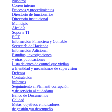
Nosotros
Correo interno
Procesos y procedimientos
Directorio de funcionarios
Directorio institucional
Municipio
Alcaldía
Soporte TI
EOT
Información Financiera y Contable
Secretaría de Hacienda
Información Adicional
Estudios, investigaciones
y otras publicaciones
Lista de entes de control que vigilan
a la entidad y mecanismos de supervisión
Defensa
Contratación
Informes
Seguimiento al Plan anti-corrupción
y de servicio al ciudadano
Banco de Documentos
Calidad
Metas, objetivos e indicadores
de gestión y/o desempeño