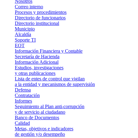
Nosotros
Correo interno
Procesos y procedimientos
Directorio de funcionarios
Directorio institucional
Municipio
Alcaldía
Soporte TI
EOT
Información Financiera y Contable
Secretaría de Hacienda
Información Adicional
Estudios, investigaciones
y otras publicaciones
Lista de entes de control que vigilan
a la entidad y mecanismos de supervisión
Defensa
Contratación
Informes
Seguimiento al Plan anti-corrupción
y de servicio al ciudadano
Banco de Documentos
Calidad
Metas, objetivos e indicadores
de gestión y/o desempeño