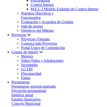
Procuraduría
Control Interno
M.E.C.I Modelo Estándar de Control Interno
Nuestros Directivos y
Funcionarios
Evaluación y Acuerdos de Gestión
Sala de prensa
Objetivos del Milenio
Proyectos
Proyectos Vigentes
Conozca más Proyectos
Portal Único de Contratación
Grupos de Interés
Mujeres
Niños,Niñas y Adolescentes
Juventudes
LGTBI
Discapacidad
Etnias
Presupuesto
Presupuesto general asignado
Ejecución presupuestal
histórica anual
Estados financieros
Concejo Municipal