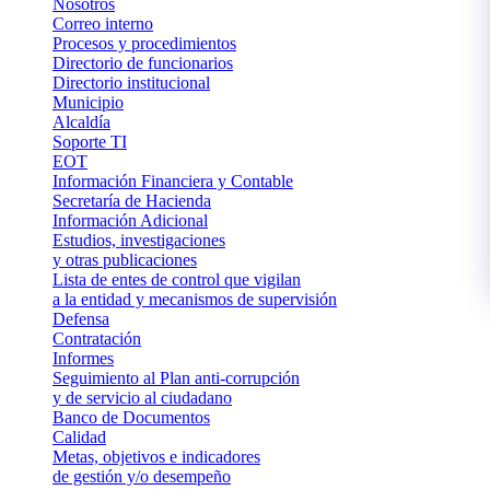
Nosotros
Correo interno
Procesos y procedimientos
Directorio de funcionarios
Directorio institucional
Municipio
Alcaldía
Soporte TI
EOT
Información Financiera y Contable
Secretaría de Hacienda
Información Adicional
Estudios, investigaciones
y otras publicaciones
Lista de entes de control que vigilan
a la entidad y mecanismos de supervisión
Defensa
Contratación
Informes
Seguimiento al Plan anti-corrupción
y de servicio al ciudadano
Banco de Documentos
Calidad
Metas, objetivos e indicadores
de gestión y/o desempeño