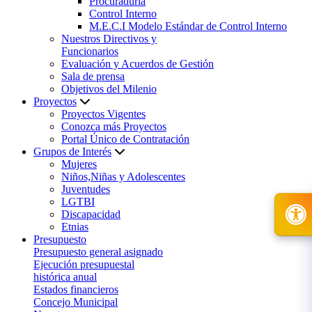
Procuraduría
Control Interno
M.E.C.I Modelo Estándar de Control Interno
Nuestros Directivos y
Funcionarios
Evaluación y Acuerdos de Gestión
Sala de prensa
Objetivos del Milenio
Proyectos
Proyectos Vigentes
Conozca más Proyectos
Portal Único de Contratación
Grupos de Interés
Mujeres
Niños,Niñas y Adolescentes
Juventudes
LGTBI
Discapacidad
Etnias
Presupuesto
Presupuesto general asignado
Ejecución presupuestal
histórica anual
Estados financieros
Concejo Municipal