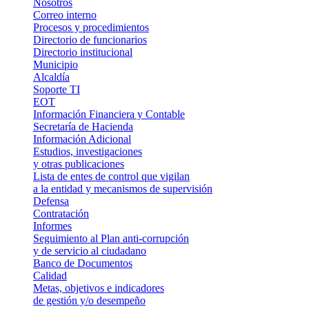
Nosotros
Correo interno
Procesos y procedimientos
Directorio de funcionarios
Directorio institucional
Municipio
Alcaldía
Soporte TI
EOT
Información Financiera y Contable
Secretaría de Hacienda
Información Adicional
Estudios, investigaciones
y otras publicaciones
Lista de entes de control que vigilan
a la entidad y mecanismos de supervisión
Defensa
Contratación
Informes
Seguimiento al Plan anti-corrupción
y de servicio al ciudadano
Banco de Documentos
Calidad
Metas, objetivos e indicadores
de gestión y/o desempeño