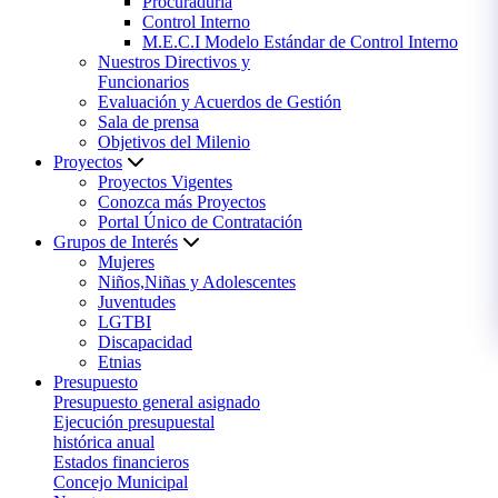
Procuraduría
Control Interno
M.E.C.I Modelo Estándar de Control Interno
Nuestros Directivos y
Funcionarios
Evaluación y Acuerdos de Gestión
Sala de prensa
Objetivos del Milenio
Proyectos
Proyectos Vigentes
Conozca más Proyectos
Portal Único de Contratación
Grupos de Interés
Mujeres
Niños,Niñas y Adolescentes
Juventudes
LGTBI
Discapacidad
Etnias
Presupuesto
Presupuesto general asignado
Ejecución presupuestal
histórica anual
Estados financieros
Concejo Municipal