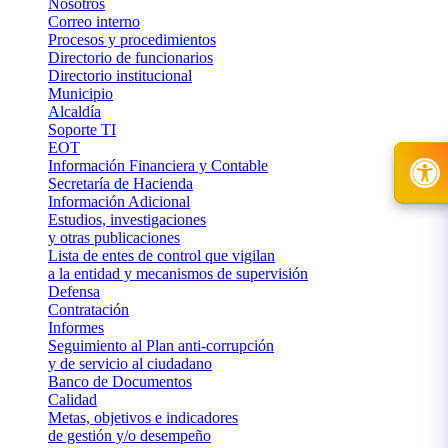
Nosotros
Correo interno
Procesos y procedimientos
Directorio de funcionarios
Directorio institucional
Municipio
Alcaldía
Soporte TI
EOT
Información Financiera y Contable
Secretaría de Hacienda
Información Adicional
Estudios, investigaciones
y otras publicaciones
Lista de entes de control que vigilan
a la entidad y mecanismos de supervisión
Defensa
Contratación
Informes
Seguimiento al Plan anti-corrupción
y de servicio al ciudadano
Banco de Documentos
Calidad
Metas, objetivos e indicadores
de gestión y/o desempeño