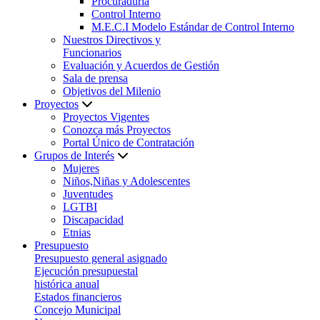
Procuraduría
Control Interno
M.E.C.I Modelo Estándar de Control Interno
Nuestros Directivos y
Funcionarios
Evaluación y Acuerdos de Gestión
Sala de prensa
Objetivos del Milenio
Proyectos
Proyectos Vigentes
Conozca más Proyectos
Portal Único de Contratación
Grupos de Interés
Mujeres
Niños,Niñas y Adolescentes
Juventudes
LGTBI
Discapacidad
Etnias
Presupuesto
Presupuesto general asignado
Ejecución presupuestal
histórica anual
Estados financieros
Concejo Municipal