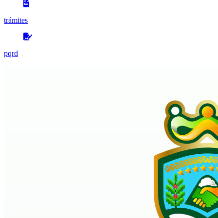
trámites
pqrd