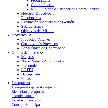
Procuraduría
Control Interno
M.E.C.I Modelo Estándar de Control Interno
Nuestros Directivos y
Funcionarios
Evaluación y Acuerdos de Gestión
Sala de prensa
Objetivos del Milenio
Proyectos
Proyectos Vigentes
Conozca más Proyectos
Portal Único de Contratación
Grupos de Interés
Mujeres
Niños,Niñas y Adolescentes
Juventudes
LGTBI
Discapacidad
Etnias
Presupuesto
Presupuesto general asignado
Ejecución presupuestal
histórica anual
Estados financieros
Concejo Municipal