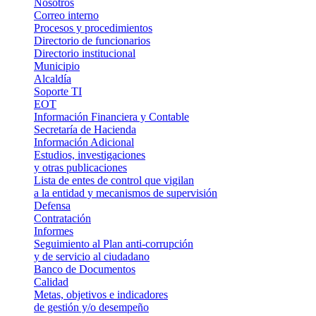
Nosotros
Correo interno
Procesos y procedimientos
Directorio de funcionarios
Directorio institucional
Municipio
Alcaldía
Soporte TI
EOT
Información Financiera y Contable
Secretaría de Hacienda
Información Adicional
Estudios, investigaciones
y otras publicaciones
Lista de entes de control que vigilan
a la entidad y mecanismos de supervisión
Defensa
Contratación
Informes
Seguimiento al Plan anti-corrupción
y de servicio al ciudadano
Banco de Documentos
Calidad
Metas, objetivos e indicadores
de gestión y/o desempeño