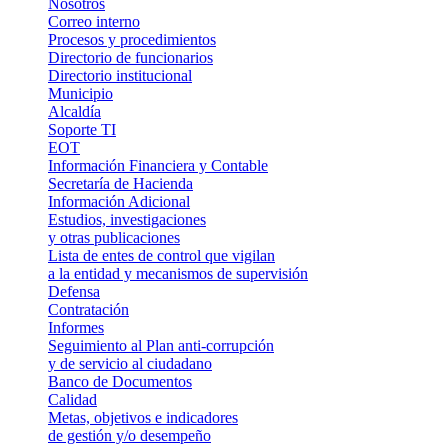
Nosotros
Correo interno
Procesos y procedimientos
Directorio de funcionarios
Directorio institucional
Municipio
Alcaldía
Soporte TI
EOT
Información Financiera y Contable
Secretaría de Hacienda
Información Adicional
Estudios, investigaciones
y otras publicaciones
Lista de entes de control que vigilan
a la entidad y mecanismos de supervisión
Defensa
Contratación
Informes
Seguimiento al Plan anti-corrupción
y de servicio al ciudadano
Banco de Documentos
Calidad
Metas, objetivos e indicadores
de gestión y/o desempeño