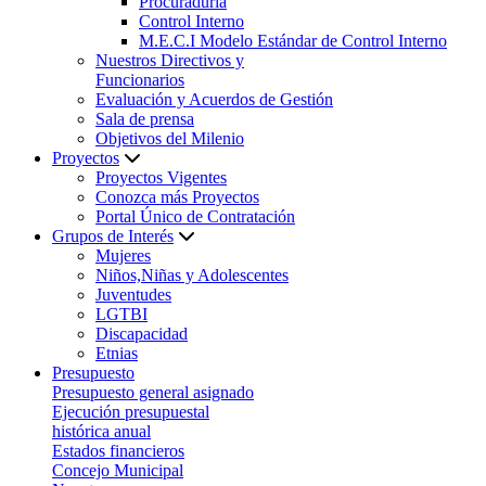
Procuraduría
Control Interno
M.E.C.I Modelo Estándar de Control Interno
Nuestros Directivos y
Funcionarios
Evaluación y Acuerdos de Gestión
Sala de prensa
Objetivos del Milenio
Proyectos
Proyectos Vigentes
Conozca más Proyectos
Portal Único de Contratación
Grupos de Interés
Mujeres
Niños,Niñas y Adolescentes
Juventudes
LGTBI
Discapacidad
Etnias
Presupuesto
Presupuesto general asignado
Ejecución presupuestal
histórica anual
Estados financieros
Concejo Municipal