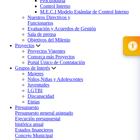
Procuraduría
Control Interno
M.E.C.I Modelo Estándar de Control Interno
Nuestros Directivos y
Funcionarios
Evaluación y Acuerdos de Gestión
Sala de prensa
Objetivos del Milenio
Proyectos
Proyectos Vigentes
Conozca más Proyectos
Portal Único de Contratación
Grupos de Interés
Mujeres
Niños,Niñas y Adolescentes
Juventudes
LGTBI
Discapacidad
Etnias
Presupuesto
Presupuesto general asignado
Ejecución presupuestal
histórica anual
Estados financieros
Concejo Municipal