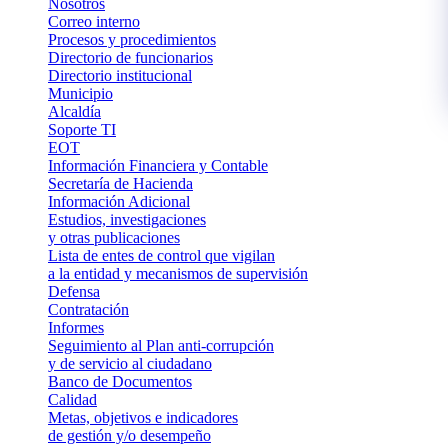
Nosotros
Correo interno
Procesos y procedimientos
Directorio de funcionarios
Directorio institucional
Municipio
Alcaldía
Soporte TI
EOT
Información Financiera y Contable
Secretaría de Hacienda
Información Adicional
Estudios, investigaciones
y otras publicaciones
Lista de entes de control que vigilan
a la entidad y mecanismos de supervisión
Defensa
Contratación
Informes
Seguimiento al Plan anti-corrupción
y de servicio al ciudadano
Banco de Documentos
Calidad
Metas, objetivos e indicadores
de gestión y/o desempeño