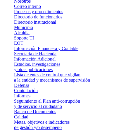
Nosotros
Correo interno
Procesos y procedimientos
Directorio de funcionarios
Directorio institucional
Municipio
Alcaldía
Soporte TI
EOT
Información Financiera y Contable
Secretaría de Hacienda
Información Adicional
Estudios, investigaciones
y otras publicaciones
Lista de entes de control que vigilan
a la entidad y mecanismos de supervisión
Defensa
Contratación
Informes
Seguimiento al Plan anti-corrupción
y de servicio al ciudadano
Banco de Documentos
Calidad
Metas, objetivos e indicadores
de gestión y/o desempeño