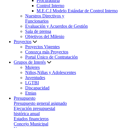
Procuraduría
Control Interno
M.E.C.I Modelo Estándar de Control Interno
Nuestros Directivos y
Funcionarios
Evaluación y Acuerdos de Gestión
Sala de prensa
Objetivos del Milenio
Proyectos
Proyectos Vigentes
Conozca más Proyectos
Portal Único de Contratación
Grupos de Interés
Mujeres
Niños,Niñas y Adolescentes
Juventudes
LGTBI
Discapacidad
Etnias
Presupuesto
Presupuesto general asignado
Ejecución presupuestal
histórica anual
Estados financieros
Concejo Municipal