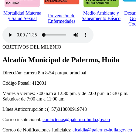
Mortalidad Materna
Medio Ambiente y
Desar
Prevención de
y Salud Sexual
Saneamiento Básico
Gob
Enfermedades
Coo
​O​BJETIVOS DEL MILENIO
Alcadía Municipal de Palermo, Huila
Dirección: carrera 8 n 8-54 parque principal
Código Postal: 412001
Martes a viernes: 7:00 a.m a 12:30 pm. y de 2:00 p.m. a 5:30 p.m.
Sabados: de 7:00 am a 11:00 am
Línea Anticorrupción:: (+57)018000919748
Correo institucional:
contactenos@palermo-huila.gov.co
Correo de Notificaciones Judiciales:
alcaldia@palermo-huila.gov.co