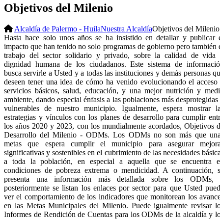
Objetivos del Milenio
Alcaldía de Palermo - Huila
Nuestra Alcaldía
Objetivos del Milenio
Hasta hace solo unos años se ha insistido en detallar y publicar 
impacto que han tenido no solo programas de gobierno pero también 
trabajo del sector solidario y privado, sobre la calidad de vida
dignidad humana de los ciudadanos. Este sistema de informaci
busca servirle a Usted y a todas las instituciones y demás personas q
deseen tener una idea de cómo ha venido evolucionando el acceso
servicios básicos, salud, educación, y una mejor nutrición y med
ambiente, dando especial énfasis a las poblaciones más desprotegidas
vulnerables de nuestro municipio. Igualmente, espera mostrar l
estrategias y vínculos con los planes de desarrollo para cumplir ent
los años 2020 y 2023, con los mundialmente acordados, Objetivos 
Desarrollo del Milenio - ODMs.
Los ODMs no son más que una
metas que espera cumplir el municipio para asegurar mejor
significativas y sostenibles en el cubrimiento de las necesidades básic
a toda la población, en especial a aquella que se encuentra 
condiciones de pobreza extrema o mendicidad. A continuación, 
presenta una información más detallada sobre los ODMs, 
posteriormente se listan los enlaces por sector para que Usted pue
ver el comportamiento de los indicadores que monitorean los avanc
en las Metas Municipales del Milenio. Puede igualmente revisar l
Informes de Rendición de Cuentas para los ODMs de la alcaldía y l