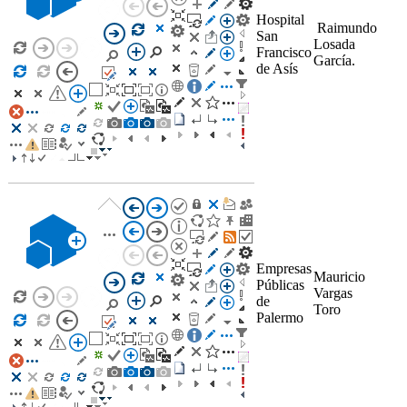
Hospital
Raimundo
San
Losada
Francisco
García.
de Asís
Empresas
Mauricio
Públicas
Vargas
de
Toro
Palermo