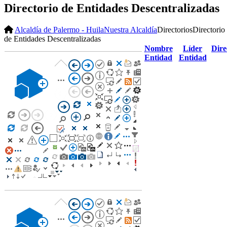
Directorio de Entidades Descentralizadas
Alcaldía de Palermo - Huila
Nuestra Alcaldía
Directorios
Directorio
de Entidades Descentralizadas
Nombre
Líder
Dire
Entidad
Entidad