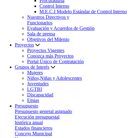
Procuraduría
Control Interno
M.E.C.I Modelo Estándar de Control Interno
Nuestros Directivos y
Funcionarios
Evaluación y Acuerdos de Gestión
Sala de prensa
Objetivos del Milenio
Proyectos
Proyectos Vigentes
Conozca más Proyectos
Portal Único de Contratación
Grupos de Interés
Mujeres
Niños,Niñas y Adolescentes
Juventudes
LGTBI
Discapacidad
Etnias
Presupuesto
Presupuesto general asignado
Ejecución presupuestal
histórica anual
Estados financieros
Concejo Municipal