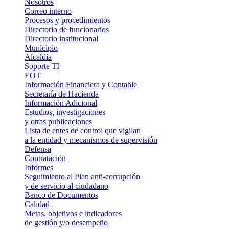
Nosotros
Correo interno
Procesos y procedimientos
Directorio de funcionarios
Directorio institucional
Municipio
Alcaldía
Soporte TI
EOT
Información Financiera y Contable
Secretaría de Hacienda
Información Adicional
Estudios, investigaciones
y otras publicaciones
Lista de entes de control que vigilan
a la entidad y mecanismos de supervisión
Defensa
Contratación
Informes
Seguimiento al Plan anti-corrupción
y de servicio al ciudadano
Banco de Documentos
Calidad
Metas, objetivos e indicadores
de gestión y/o desempeño