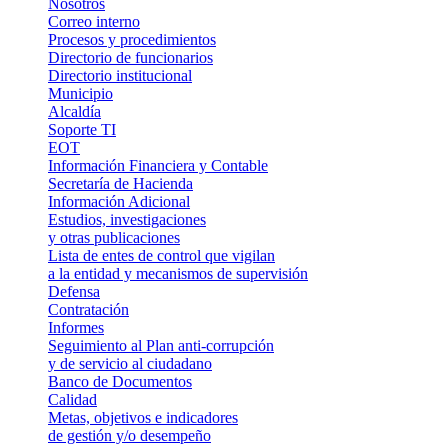
Nosotros
Correo interno
Procesos y procedimientos
Directorio de funcionarios
Directorio institucional
Municipio
Alcaldía
Soporte TI
EOT
Información Financiera y Contable
Secretaría de Hacienda
Información Adicional
Estudios, investigaciones
y otras publicaciones
Lista de entes de control que vigilan
a la entidad y mecanismos de supervisión
Defensa
Contratación
Informes
Seguimiento al Plan anti-corrupción
y de servicio al ciudadano
Banco de Documentos
Calidad
Metas, objetivos e indicadores
de gestión y/o desempeño