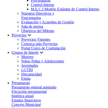
Procuraduría
Control Interno
M.E.C.I Modelo Estándar de Control Interno
Nuestros Directivos y
Funcionarios
Evaluación y Acuerdos de Gestión
Sala de prensa
Objetivos del Milenio
Proyectos
Proyectos Vigentes
Conozca más Proyectos
Portal Único de Contratación
Grupos de Interés
Mujeres
Niños,Niñas y Adolescentes
Juventudes
LGTBI
Discapacidad
Etnias
Presupuesto
Presupuesto general asignado
Ejecución presupuestal
histórica anual
Estados financieros
Concejo Municipal