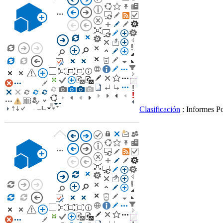
Clasificación
: Informes P