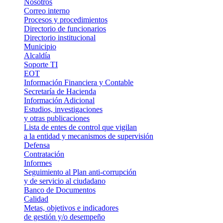
Nosotros
Correo interno
Procesos y procedimientos
Directorio de funcionarios
Directorio institucional
Municipio
Alcaldía
Soporte TI
EOT
Información Financiera y Contable
Secretaría de Hacienda
Información Adicional
Estudios, investigaciones
y otras publicaciones
Lista de entes de control que vigilan
a la entidad y mecanismos de supervisión
Defensa
Contratación
Informes
Seguimiento al Plan anti-corrupción
y de servicio al ciudadano
Banco de Documentos
Calidad
Metas, objetivos e indicadores
de gestión y/o desempeño