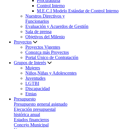
Procuraduría
Control Interno
M.E.C.I Modelo Estándar de Control Interno
Nuestros Directivos y
Funcionarios
Evaluación y Acuerdos de Gestión
Sala de prensa
Objetivos del Milenio
Proyectos
Proyectos Vigentes
Conozca más Proyectos
Portal Único de Contratación
Grupos de Interés
Mujeres
Niños,Niñas y Adolescentes
Juventudes
LGTBI
Discapacidad
Etnias
Presupuesto
Presupuesto general asignado
Ejecución presupuestal
histórica anual
Estados financieros
Concejo Municipal