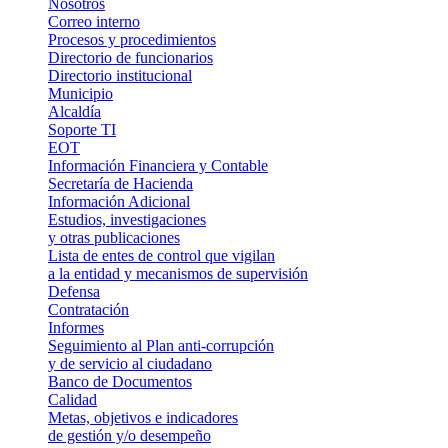
Nosotros
Correo interno
Procesos y procedimientos
Directorio de funcionarios
Directorio institucional
Municipio
Alcaldía
Soporte TI
EOT
Información Financiera y Contable
Secretaría de Hacienda
Información Adicional
Estudios, investigaciones
y otras publicaciones
Lista de entes de control que vigilan
a la entidad y mecanismos de supervisión
Defensa
Contratación
Informes
Seguimiento al Plan anti-corrupción
y de servicio al ciudadano
Banco de Documentos
Calidad
Metas, objetivos e indicadores
de gestión y/o desempeño