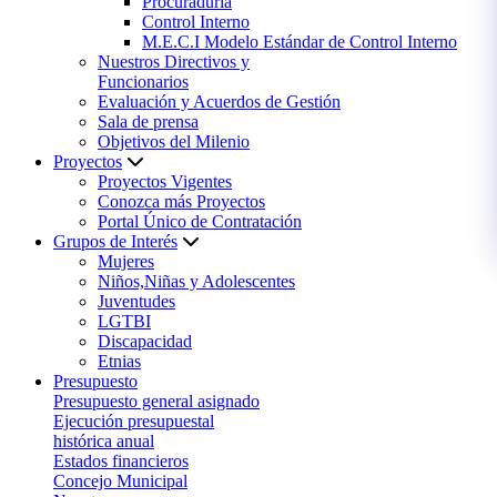
Procuraduría
Control Interno
M.E.C.I Modelo Estándar de Control Interno
Nuestros Directivos y
Funcionarios
Evaluación y Acuerdos de Gestión
Sala de prensa
Objetivos del Milenio
Proyectos
Proyectos Vigentes
Conozca más Proyectos
Portal Único de Contratación
Grupos de Interés
Mujeres
Niños,Niñas y Adolescentes
Juventudes
LGTBI
Discapacidad
Etnias
Presupuesto
Presupuesto general asignado
Ejecución presupuestal
histórica anual
Estados financieros
Concejo Municipal