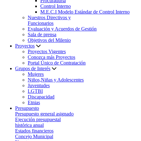
Procuraduría
Control Interno
M.E.C.I Modelo Estándar de Control Interno
Nuestros Directivos y
Funcionarios
Evaluación y Acuerdos de Gestión
Sala de prensa
Objetivos del Milenio
Proyectos
Proyectos Vigentes
Conozca más Proyectos
Portal Único de Contratación
Grupos de Interés
Mujeres
Niños,Niñas y Adolescentes
Juventudes
LGTBI
Discapacidad
Etnias
Presupuesto
Presupuesto general asignado
Ejecución presupuestal
histórica anual
Estados financieros
Concejo Municipal