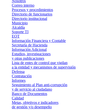
Nosotros
Correo interno
Procesos y procedimientos
Directorio de funcionarios
Directorio institucional
Municipio
Alcaldía
Soporte TI
EOT
Información Financiera y Contable
Secretaría de Hacienda
Información Adicional
Estudios, investigaciones
y otras publicaciones
Lista de entes de control que vigilan
a la entidad y mecanismos de supervisión
Defensa
Contratación
Informes
Seguimiento al Plan anti-corrupción
y de servicio al ciudadano
Banco de Documentos
Calidad
Metas, objetivos e indicadores
de gestión y/o desempeño