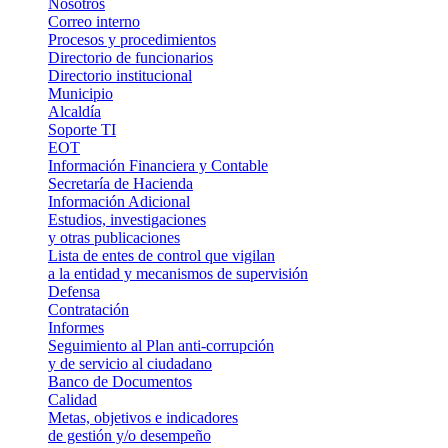
Nosotros
Correo interno
Procesos y procedimientos
Directorio de funcionarios
Directorio institucional
Municipio
Alcaldía
Soporte TI
EOT
Información Financiera y Contable
Secretaría de Hacienda
Información Adicional
Estudios, investigaciones
y otras publicaciones
Lista de entes de control que vigilan
a la entidad y mecanismos de supervisión
Defensa
Contratación
Informes
Seguimiento al Plan anti-corrupción
y de servicio al ciudadano
Banco de Documentos
Calidad
Metas, objetivos e indicadores
de gestión y/o desempeño