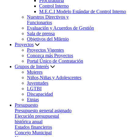
Procuraduría
Control Interno
M.E.C.I Modelo Estándar de Control Interno
Nuestros Directivos y
Funcionarios
Evaluación y Acuerdos de Gestión
Sala de prensa
Objetivos del Milenio
Proyectos
Proyectos Vigentes
Conozca más Proyectos
Portal Único de Contratación
Grupos de Interés
Mujeres
Niños,Niñas y Adolescentes
Juventudes
LGTBI
Discapacidad
Etnias
Presupuesto
Presupuesto general asignado
Ejecución presupuestal
histórica anual
Estados financieros
Concejo Municipal