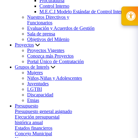
Procuraduría
Control Interno
M.E.C.I Modelo Estándar de Control Interno
Nuestros Directivos y
Funcionarios
Evaluación y Acuerdos de Gestión
Sala de prensa
Objetivos del Milenio
Proyectos
Proyectos Vigentes
Conozca más Proyectos
Portal Único de Contratación
Grupos de Interés
Mujeres
Niños,Niñas y Adolescentes
Juventudes
LGTBI
Discapacidad
Etnias
Presupuesto
Presupuesto general asignado
Ejecución presupuestal
histórica anual
Estados financieros
Concejo Municipal