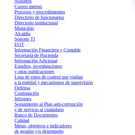
Nosotros
Correo interno
Procesos y procedimientos
Directorio de funcionarios
Directorio institucional
Municipio
Alcaldía
Soporte TI
EOT
Información Financiera y Contable
Secretaría de Hacienda
Información Adicional
Estudios, investigaciones
y otras publicaciones
Lista de entes de control que vigilan
a la entidad y mecanismos de supervisión
Defensa
Contratación
Informes
Seguimiento al Plan anti-corrupción
y de servicio al ciudadano
Banco de Documentos
Calidad
Metas, objetivos e indicadores
de gestión y/o desempeño