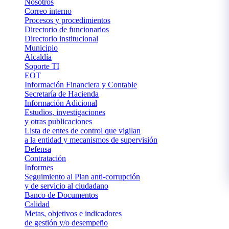
Nosotros
Correo interno
Procesos y procedimientos
Directorio de funcionarios
Directorio institucional
Municipio
Alcaldía
Soporte TI
EOT
Información Financiera y Contable
Secretaría de Hacienda
Información Adicional
Estudios, investigaciones
y otras publicaciones
Lista de entes de control que vigilan
a la entidad y mecanismos de supervisión
Defensa
Contratación
Informes
Seguimiento al Plan anti-corrupción
y de servicio al ciudadano
Banco de Documentos
Calidad
Metas, objetivos e indicadores
de gestión y/o desempeño