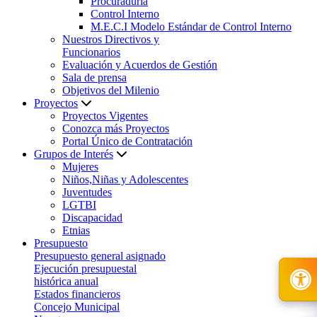
Procuraduría
Control Interno
M.E.C.I Modelo Estándar de Control Interno
Nuestros Directivos y
Funcionarios
Evaluación y Acuerdos de Gestión
Sala de prensa
Objetivos del Milenio
Proyectos
Proyectos Vigentes
Conozca más Proyectos
Portal Único de Contratación
Grupos de Interés
Mujeres
Niños,Niñas y Adolescentes
Juventudes
LGTBI
Discapacidad
Etnias
Presupuesto
Presupuesto general asignado
Ejecución presupuestal
histórica anual
Estados financieros
Concejo Municipal