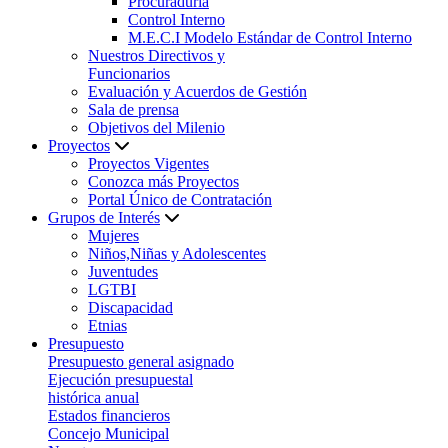
Procuraduría
Control Interno
M.E.C.I Modelo Estándar de Control Interno
Nuestros Directivos y
Funcionarios
Evaluación y Acuerdos de Gestión
Sala de prensa
Objetivos del Milenio
Proyectos
Proyectos Vigentes
Conozca más Proyectos
Portal Único de Contratación
Grupos de Interés
Mujeres
Niños,Niñas y Adolescentes
Juventudes
LGTBI
Discapacidad
Etnias
Presupuesto
Presupuesto general asignado
Ejecución presupuestal
histórica anual
Estados financieros
Concejo Municipal