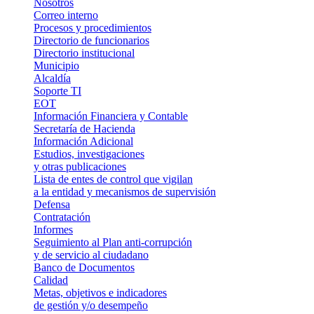
Nosotros
Correo interno
Procesos y procedimientos
Directorio de funcionarios
Directorio institucional
Municipio
Alcaldía
Soporte TI
EOT
Información Financiera y Contable
Secretaría de Hacienda
Información Adicional
Estudios, investigaciones
y otras publicaciones
Lista de entes de control que vigilan
a la entidad y mecanismos de supervisión
Defensa
Contratación
Informes
Seguimiento al Plan anti-corrupción
y de servicio al ciudadano
Banco de Documentos
Calidad
Metas, objetivos e indicadores
de gestión y/o desempeño